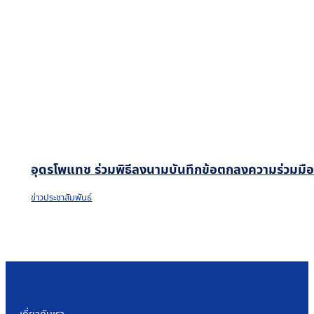
อุดรโพแทช ร่วมพิธีลงนามบันทึกข้อตกลงความร่วมมือโค
ข่าวประชาสัมพันธ์