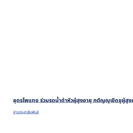
อุดรโพแทช ร่วมรดน้ำดำหัวผู้สูงอายุ กตัญญูเชิดชูผู้ส
ข่าวประชาสัมพันธ์