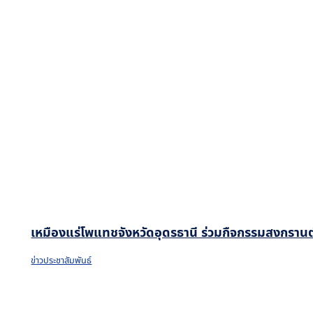
เหมืองแร่โพแทชจังหวัดอุดรธานี ร่วมกืจกรรมสงกรานต
ข่าวประชาสัมพันธ์