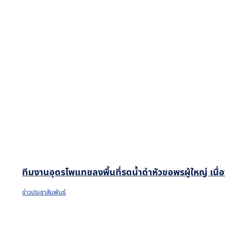
ทีมงานอุดรโพแทชลงพื้นที่รดน้ำดำหัวขอพรผู้ใหญ่ เน
ข่าวประชาสัมพันธ์