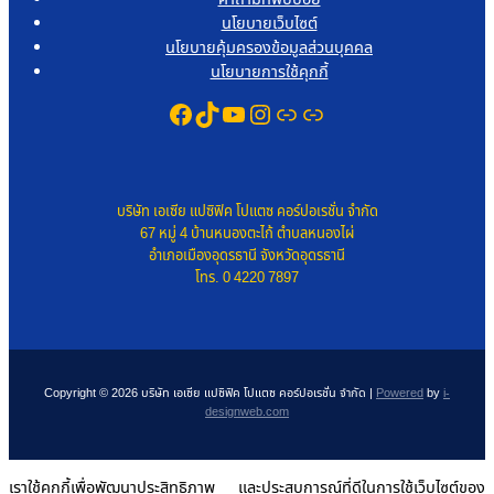
คำถามที่พบบ่อย
นโยบายเว็บไซต์
นโยบายคุ้มครองข้อมูลส่วนบุคคล
นโยบายการใช้คุกกี้
Facebook
TikTok
YouTube
Instagram
Link
Link
บริษัท เอเซีย แปซิฟิค โปแตซ คอร์ปอเรชั่น จำกัด
67 หมู่ 4 บ้านหนองตะไก้ ตำบลหนองไผ่
อำเภอเมืองอุดรธานี จังหวัดอุดรธานี
โทร. 0 4220 7897
Copyright © 2026 บริษัท เอเซีย แปซิฟิค โปแตซ คอร์ปอเรชั่น จำกัด |
Powered
by
i-
designweb.com
เราใช้คุกกี้เพื่อพัฒนาประสิทธิภาพ และประสบการณ์ที่ดีในการใช้เว็บไซต์ของ