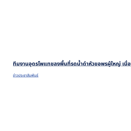
ทีมงานอุดรโพแทชลงพื้นที่รดน้ำดำหัวขอพรผู้ใหญ่ เน
ข่าวประชาสัมพันธ์