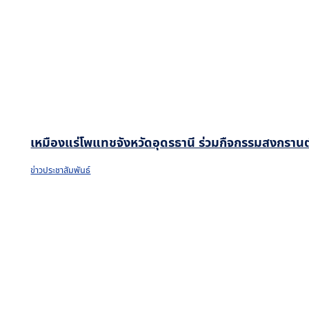
เหมืองแร่โพแทชจังหวัดอุดรธานี ร่วมกืจกรรมสงกรานต
ข่าวประชาสัมพันธ์