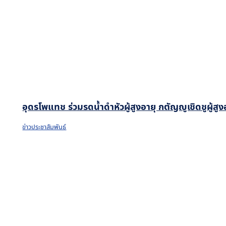
อุดรโพแทช ร่วมรดน้ำดำหัวผู้สูงอายุ กตัญญูเชิดชูผู้ส
ข่าวประชาสัมพันธ์