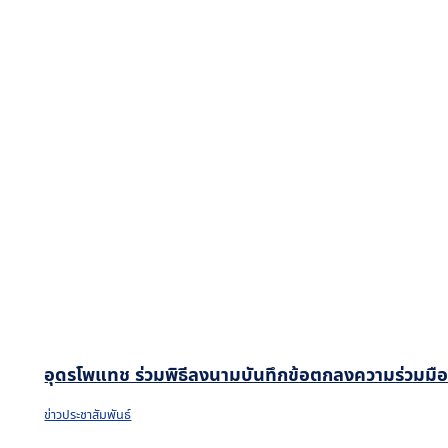
อุดรโพแทช ร่วมพิธีลงนามบันทึกข้อตกลงความร่วมมือโค
ข่าวประชาสัมพันธ์