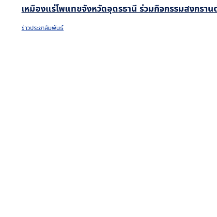
เหมืองแร่โพแทชจังหวัดอุดรธานี ร่วมกืจกรรมสงกรานต
ข่าวประชาสัมพันธ์