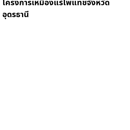
โครงการเหมืองแร่โพแทชจังหวัด
อุดรธานี