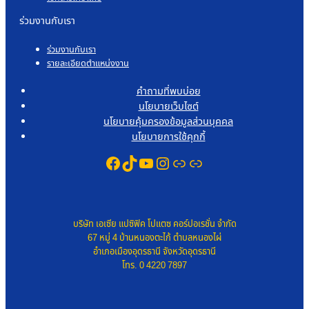
ร่วมงานกับเรา
ร่วมงานกับเรา
รายละเอียดตำแหน่งงาน
คำถามที่พบบ่อย
นโยบายเว็บไซต์
นโยบายคุ้มครองข้อมูลส่วนบุคคล
นโยบายการใช้คุกกี้
Facebook
TikTok
YouTube
Instagram
Link
Link
บริษัท เอเซีย แปซิฟิค โปแตซ คอร์ปอเรชั่น จำกัด
67 หมู่ 4 บ้านหนองตะไก้ ตำบลหนองไผ่
อำเภอเมืองอุดรธานี จังหวัดอุดรธานี
โทร. 0 4220 7897