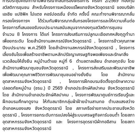
การประชุมคณะทำงานพิจารณากลั่นกรองโครงการ ครั้งที่ 2/2569 กองทุน
สวัสดิการชุมชน สำหรับโครงการเหมืองแร่โพแทชจังหวัดอุดรธานี ของบริษัท
เอเซีย แปซิฟิค โปแตซ คอร์ปอเรชั่น จำกัด ครั้งนี้ คณะทำงานพิจารณากลั่น
กรองโครงการฯ ได้ร่วมกันพิจารณากลั่นกรองโครงการและให้ความเห็นต่อ
โครงการที่เสนอขอรับงบประมาณสนับสนุนจากกองทุนสวัสดิการชุมชน
จำนวน 8 โครงการ ได้แก่ โครงการส่งเสริมการปลูกมะเขือเทศหลังฤดูทำนา
เพื่อยกระดับ โดยสำนักงานสหกรณ์จังหวัดอุดรธานี , โครงการข้าวคุณภาพ
ปีงบประมาณ พ.ศ.2569 โดยสำนักงานสหกรณ์จังหวัดอุดรธานี , โครงการ
เลี้ยงชันโรงเพื่อสร้างอาชีพตามหลักปรัชญาเศรษฐกิจพอเพียงและรักษาสิ่ง
แวดล้อมให้ยั่งยืน หมู่บ้านตำแย หมู่ที่ 6 ตำบลตาลเลียน อำเภอกุดจับ โดย
สำนักงานพัฒนาชุมชนจังหวัดอุดรธานี , โครงการส่งเสริมและพัฒนาอาชีพ
เพื่อพัฒนาคุณภาพชีวิตการพัฒนาชุมชนอย่างยั่งยืน โดย สำนักงาน
อุตสาหกรรมจังหวัดอุดรธานี , โครงการฝึกอบรมจัดตั้งชุดรักษาความ
ปลอดภัยหมู่บ้าน (ชรบ.) ปี 2569 อำเภอประจักษ์ศิลปาคม จังหวัดอุดรธานี
โดย สำนักงานอำเภอประจักษ์ศิลปาคม , โครงการพัฒนาศูนย์การเรียนรู้และ
ฝึกอบรมศึกษาดูงาน ให้กับสมาชิกกลุ่มผ้าฝ้ายบ้านสามทอ ตำบลแสงสว่าง
อำเภอหนองแสง จังหวัดอุดรธานี โดย สภาเครือข่ายภาคประชาชนจังหวัด
อุดรธานี , โครงการยกระดับการแปลงไผ่สู่ระบบเศรษฐกิจคาร์บอนต่ำ โดยสภา
อุตสาหกรรมจังหวัดอุดรธานี และ โครงการอุดรธานีผ้าทออีสาน โดยสภา
อุตสาหกรรมจังหวัดอุดรธานี