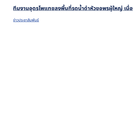
ทีมงานอุดรโพแทชลงพื้นที่รดน้ำดำหัวขอพรผู้ใหญ่ เน
ข่าวประชาสัมพันธ์