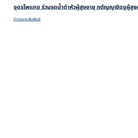
อุดรโพแทช ร่วมรดน้ำดำหัวผู้สูงอายุ กตัญญูเชิดชูผู้ส
ข่าวประชาสัมพันธ์