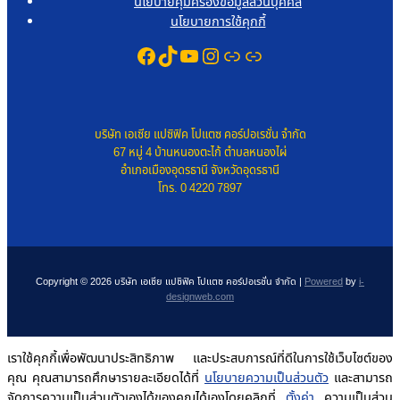
นโยบายคุ้มครองข้อมูลส่วนบุคคล
นโยบายการใช้คุกกี้
Facebook
TikTok
YouTube
Instagram
Link
Link
บริษัท เอเซีย แปซิฟิค โปแตซ คอร์ปอเรชั่น จำกัด
67 หมู่ 4 บ้านหนองตะไก้ ตำบลหนองไผ่
อำเภอเมืองอุดรธานี จังหวัดอุดรธานี
โทร. 0 4220 7897
Copyright © 2026 บริษัท เอเซีย แปซิฟิค โปแตซ คอร์ปอเรชั่น จำกัด |
Powered
by
i-
designweb.com
เราใช้คุกกี้เพื่อพัฒนาประสิทธิภาพ และประสบการณ์ที่ดีในการใช้เว็บไซต์ของ
คุณ คุณสามารถศึกษารายละเอียดได้ที่
นโยบายความเป็นส่วนตัว
และสามารถ
จัดการความเป็นส่วนตัวเองได้ของคุณได้เองโดยคลิกที่
ตั้งค่า
ความเป็นส่วน