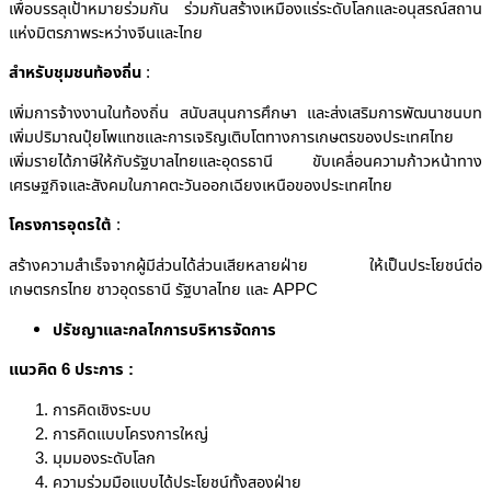
เพื่อบรรลุเป้าหมายร่วมกัน ร่วมกันสร้างเหมืองแร่ระดับโลกและอนุสรณ์สถาน
แห่งมิตรภาพระหว่างจีนและไทย
สำหรับชุมชนท้องถิ่น
:
เพิ่มการจ้างงานในท้องถิ่น สนับสนุนการศึกษา และส่งเสริมการพัฒนาชนบท
เพิ่มปริมาณปุ๋ยโพแทชและการเจริญเติบโตทางการเกษตรของประเทศไทย
เพิ่มรายได้ภาษีให้กับรัฐบาลไทยและอุดรธานี ขับเคลื่อนความก้าวหน้าทาง
เศรษฐกิจและสังคมในภาคตะวันออกเฉียงเหนือของประเทศไทย
โครงการอุดรใต้
:
สร้างความสำเร็จจากผู้มีส่วนได้ส่วนเสียหลายฝ่าย ให้เป็นประโยชน์ต่อ
เกษตรกรไทย ชาวอุดรธานี รัฐบาลไทย และ APPC
ปรัชญาและกลไกการบริหารจัดการ
แนวคิด
6
ประการ :
การคิดเชิงระบบ
การคิดแบบโครงการใหญ่
มุมมองระดับโลก
ความร่วมมือแบบได้ประโยชน์ทั้งสองฝ่าย