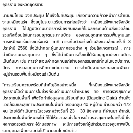
อุดรธานี จังหวัดอุดรธานี
นายสมโภชน์ วงศ์ประทุม ได้แจ้งในที่ประชุม เกี่ยวกับความก้าวหน้าการดำเนิน
งานเหมืองแร่ฯ ซึ่งอยู่ในระยะเตรียมการก่อสร้างว่า เหมืองแร่โพแทชจังหวัด
อุดรธานี ได้ปฏิบัติตามมาตรการป้องกันและแก้ไขผลกระทบด้านสิ่งแวดล้อม
รวมทั้งเงื่อนไขในการอนุญาตประทานบัตร ของกรมอุตสาหกรรมพื้นฐานและ
การเหมืองแร่อย่างเคร่งครัด อาทิ การเก็บตัวอย่างด้านสิ่งแวดล้อมครั้งที่ 3
ประจำปี 2568 ซึ่งได้นำคณะผู้แทนภาคส่วนต่าง ๆ ร่วมสังเกตการณ์ , การ
ดำเนินงานกองทุนต่าง ๆ ซึ่งได้ดำเนินการตั้งแต่ได้รับอนุญาตประทานบัตร
เป็นต้นมา เช่น การจ่ายเงินค่าทดแทนแก่เจ้าของกรรมสิทธิ์ที่ดินในเขตประทาน
บัตร การมอบทุนการศึกษาแก่เยาวชน การดำเนินงานของกองทุนพัฒนา
หมู่บ้านรอบพื้นที่เหมืองแร่ เป็นต้น
“การเตรียมความพร้อมที่สำคัญอีกอย่างหนึ่ง ที่เหมืองแร่โพแทชจังหวัด
อุดรธานีได้ดำเนินการในช่วงก่อนดำเนินการทำเหมือง คือ การตรวจสุขภาพ
ประชาชนในพื้นที่ เพื่อจัดทำข้อมูลฐานเปรียบเทียบ (Baseline Data) ด้านสิ่ง
แวดล้อมและสุขภาพประชาชนในพื้นที่ ครอบคลุม 40 หมู่บ้าน จำนวนกว่า 472
คน โดยได้ดำเนินการในช่วงระหว่างวันที่ 23 – 30 สิงหาคม ที่ผ่านมา สำหรับ
ประชาชนในพื้นที่หนองไผ่ ก็ได้ให้ความสนใจในการเข้าตรวจสุขภาพในครั้งนี้ ซึ่ง
ผลการตรวจวิเคราะห์ด้านสุขภาพ จะมีการแจ้งแก่ผู้เข้าร่วมตรวจสุขภาพเป็น
รายบุคคลเพื่อทราบต่อไป” นายสมโภชน์กล่าว