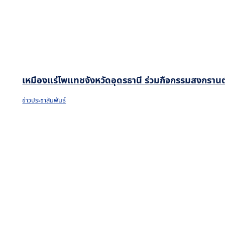
เหมืองแร่โพแทชจังหวัดอุดรธานี ร่วมกืจกรรมสงกรานต
ข่าวประชาสัมพันธ์