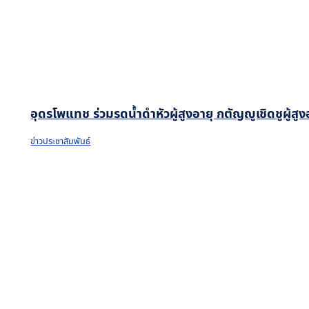
อุดรโพแทช ร่วมรดน้ำดำหัวผู้สูงอายุ กตัญญูเชิดชูผู้ส
ข่าวประชาสัมพันธ์