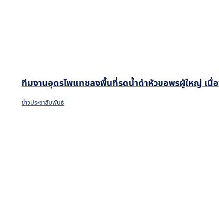
ทีมงานอุดรโพแทชลงพื้นที่รดน้ำดำหัวขอพรผู้ใหญ่ เน
ข่าวประชาสัมพันธ์