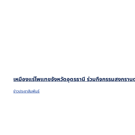
เหมืองแร่โพแทชจังหวัดอุดรธานี ร่วมกืจกรรมสงกรานต
ข่าวประชาสัมพันธ์