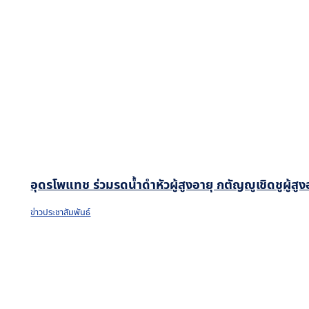
อุดรโพแทช ร่วมรดน้ำดำหัวผู้สูงอายุ กตัญญูเชิดชูผู้ส
ข่าวประชาสัมพันธ์