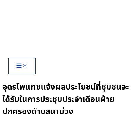
Skip
to
content
อุดรโพแทชแจ้งผลประโยชน์ที่ชุมชนจะ
ได้รับในการประชุมประจำเดือนฝ่าย
ปกครองตำบลนาม่วง