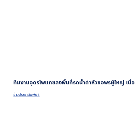
ทีมงานอุดรโพแทชลงพื้นที่รดน้ำดำหัวขอพรผู้ใหญ่ เน
ข่าวประชาสัมพันธ์