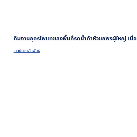
ทีมงานอุดรโพแทชลงพื้นที่รดน้ำดำหัวขอพรผู้ใหญ่ เน
ข่าวประชาสัมพันธ์