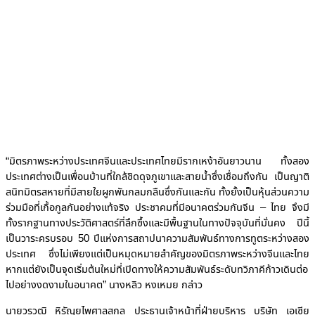
“มิตรภาพระหว่างประเทศจีนและประเทศไทยมีรากเหง้าอันยาวนาน ทั้งสอง
ประเทศต่างเป็นเพื่อนบ้านที่ใกล้ชิดดุจภูเขาและสายน้ำซึ่งเชื่อมถึงกัน เป็นญาติ
สนิทมิตรสหายที่มีสายใยผูกพันกลมกลืนซึ่งกันและกัน ทั้งยั้งเป็นหุ้นส่วนความ
ร่วมมือที่เกื้อกูลกันอย่างแท้จริง ประชาคมที่มีอนาคตร่วมกันจีน – ไทย จึงมี
ทั้งรากฐานทางประวัติศาสตร์ที่ลึกซึ้งและมีพื้นฐานในทางปัจจุบันที่มั่นคง ปีนี้
เป็นวาระครบรอบ 50 ปีแห่งการสถาปนาความสัมพันธ์ทางการทูตระหว่างสอง
ประเทศ ซึ่งไม่เพียงแต่เป็นหมุดหมายสำคัญของมิตรภาพระหว่างจีนและไทย
หากแต่ยังเป็นจุดเริ่มต้นใหม่ที่เปิดทางให้ความสัมพันธ์ระดับทวิภาคีก้าวเดินต่อ
ไปอย่างงดงามในอนาคต” นางหลิว หงเหมย กล่าว
นายวรวุฒิ หิรัญยไพศาลสกุล ประธานเจ้าหน้าที่ฝ่ายบริหาร บริษัท เอเซีย