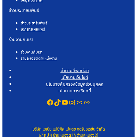
ข้อมูล ประกาศ
ข่าวประชาสัมพันธ์
ข่าวประชาสัมพันธ์
เอกสารเผยแพร่
ร่วมงานกับเรา
ร่วมงานกับเรา
รายละเอียดตำแหน่งงาน
คำถามที่พบบ่อย
นโยบายเว็บไซต์
นโยบายคุ้มครองข้อมูลส่วนบุคคล
นโยบายการใช้คุกกี้
Facebook
TikTok
YouTube
Instagram
Link
Link
บริษัท เอเซีย แปซิฟิค โปแตซ คอร์ปอเรชั่น จำกัด
67 หมู่ 4 บ้านหนองตะไก้ ตำบลหนองไผ่