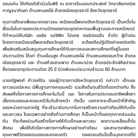
ขอนแก่น ให้เกียรติเข้าร่วมในพิธี ณ อาคารโดมอเนกประสงค์ วิทยาลัยเทคนิค
กาญจนาภิเษก ตำบลหนองไผ่ อำเภอเมืองอุดรธานี จังหวัดอุดรธานี
ทุนการศึกษาเพื่ออนาคตเยาวชน เหมืองแร่โพแทชจังหวัดอุดรธานี เป็นหนึ่งใน
เงื่อนไขในการออกประทานบัตรของกรมอุตสาหกรรมพื้นฐานและการเหมืองแร่
ที่กำหนดให้บริษัท เอเซีย แปซิฟิค โปแตซ คอร์ปอเรชั่น จำกัด ผู้ดำเนิน
โครงการเหมืองแร่โพแทชจังหวัดอุดรธานี จะต้องถือปฏิบัติอย่างเคร่งครัด
เพื่อส่งเสริมสนับสนุนทุนการศึกษาให้กับเยาวชนและสถานศึกษาที่อยู่ในเขต
ประทานบัตร ได้แก่ ตำบลโนนสูง ตำบลหนองไผ่ ตำบลหนองขอนกว้าง อำเภอ
เมืองอุดรธานี และ ตำบลห้วยสามพาด ตำบลนาม่วง อำเภอประจักษ์ศิลปาคม
ซึ่งตลอดอายุประทานบัตร 25 ปี มีวงเงินงบประมาณจำนวน 60 ล้านบาท
นายณัฐพงศ์ คำวงศ์ปิน รองผู้ว่าราชการจังหวัดอุดรธานี กล่าวว่า เด็กและ
เยาวชนแต่ละคน มีพื้นฐานทางครอบครัว รวมถึงต้นทุนชีวิตที่แตกต่างกัน ซึ่ง
ส่งผลถึงโอกาสทางการศึกษาในวันนี้ และ โอกาสในการประกอบอาชีพเพื่อหา
เลี้ยงตนเองและครอบครัวในวันข้างหน้า ดังนั้น นอกจากจะเป็นหน้าที่สำคัญ
ของหน่วยงานภาครัฐ ที่จะเข้ามามีบทบาทในการสร้างความเท่าเทียมให้กับเด็ก
และเยาวชน โดยเฉพาะอย่างยิ่งด้านการศึกษา ก็เป็นหน้าที่ของทุกภาคส่วนเช่น
กัน ที่จะต้องร่วมกันสร้างโอกาสให้กับเด็กและเยาวชน ลดความเหลื่อมล้ำใน
สังคม เพื่อให้เกิดโอกาสทางการศึกษาอย่างเท่าเทียม และสามารถพัฒนา
คุณภาพชีวิตของตนเองและครอบครัว ตลอดจนเติบโตเป็นบุคลากรที่มี