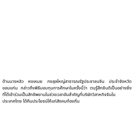
ด้านนางหลิว หงเหมย กงสุลใหญ่สาธารณรัฐประชาชนจีน ประจำจังหวัด
ขอนแก่น กล่าวถึงพิธีมอบทุนการศึกษาในครั้งนี้ว่า ตนรู้สึกยินดีเป็นอย่างยิ่ง
ที่ได้เข้าร่วมเป็นสักขีพยานในช่วงเวลาอันสำคัญที่บริษัทวิสาหกิจจีนใน
ประเทศไทย ได้คืนประโยชน์ให้แก่สังคมท้องถิ่น