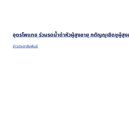
อุดรโพแทช ร่วมรดน้ำดำหัวผู้สูงอายุ กตัญญูเชิดชูผู้ส
ข่าวประชาสัมพันธ์