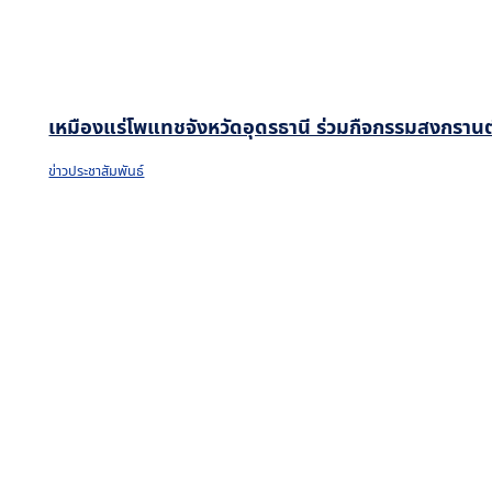
เหมืองแร่โพแทชจังหวัดอุดรธานี ร่วมกืจกรรมสงกรานต
ข่าวประชาสัมพันธ์