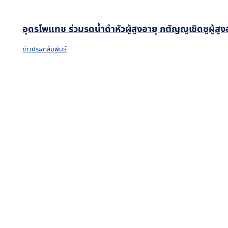
อุดรโพแทช ร่วมรดน้ำดำหัวผู้สูงอายุ กตัญญูเชิดชูผู้ส
ข่าวประชาสัมพันธ์