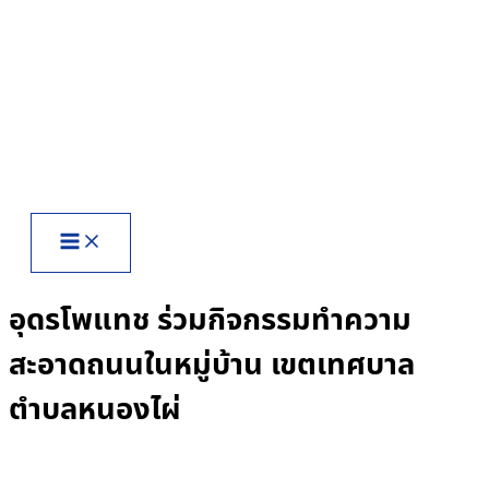
Skip
to
content
อุดรโพแทช ร่วมกิจกรรมทำความ
สะอาดถนนในหมู่บ้าน เขตเทศบาล
ตำบลหนองไผ่