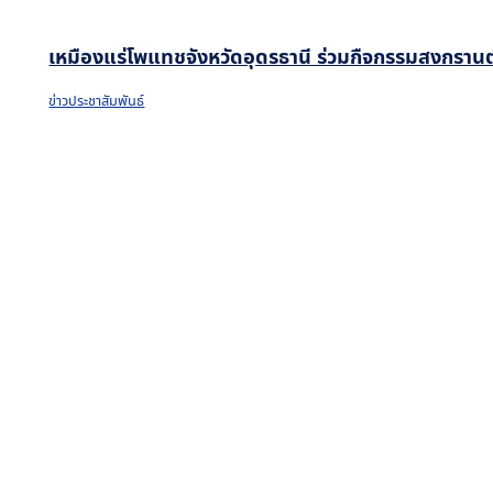
เหมืองแร่โพแทชจังหวัดอุดรธานี ร่วมกืจกรรมสงกรานต
ข่าวประชาสัมพันธ์