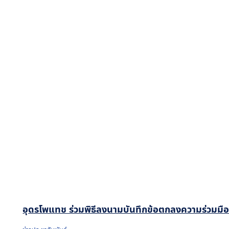
อุดรโพแทช ร่วมพิธีลงนามบันทึกข้อตกลงความร่วมมือโค