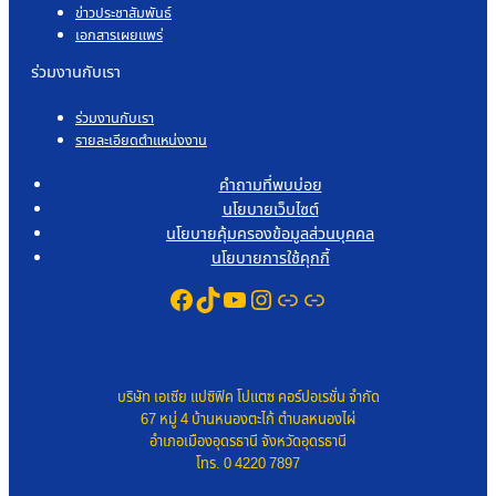
ข่าวประชาสัมพันธ์
เอกสารเผยแพร่
ร่วมงานกับเรา
ร่วมงานกับเรา
รายละเอียดตำแหน่งงาน
คำถามที่พบบ่อย
นโยบายเว็บไซต์
นโยบายคุ้มครองข้อมูลส่วนบุคคล
นโยบายการใช้คุกกี้
Facebook
TikTok
YouTube
Instagram
Link
Link
บริษัท เอเซีย แปซิฟิค โปแตซ คอร์ปอเรชั่น จำกัด
67 หมู่ 4 บ้านหนองตะไก้ ตำบลหนองไผ่
อำเภอเมืองอุดรธานี จังหวัดอุดรธานี
โทร. 0 4220 7897