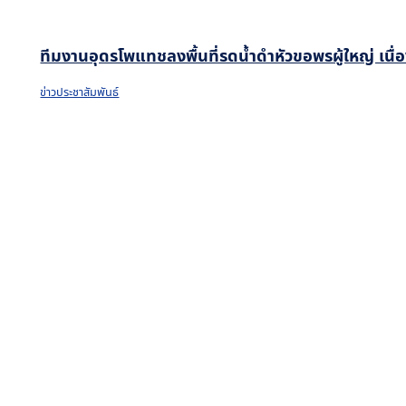
ทีมงานอุดรโพแทชลงพื้นที่รดน้ำดำหัวขอพรผู้ใหญ่ เน
ข่าวประชาสัมพันธ์