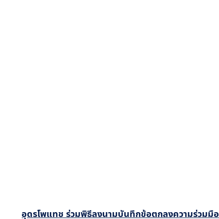
อุดรโพแทช ร่วมพิธีลงนามบันทึกข้อตกลงความร่วมมือโค