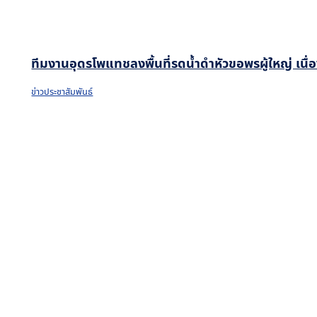
ทีมงานอุดรโพแทชลงพื้นที่รดน้ำดำหัวขอพรผู้ใหญ่ เน
ข่าวประชาสัมพันธ์