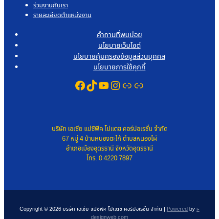
ร่วมงานกับเรา
รายละเอียดตำแหน่งงาน
คำถามที่พบบ่อย
นโยบายเว็บไซต์
นโยบายคุ้มครองข้อมูลส่วนบุคคล
นโยบายการใช้คุกกี้
Facebook
TikTok
YouTube
Instagram
Link
Link
บริษัท เอเซีย แปซิฟิค โปแตซ คอร์ปอเรชั่น จำกัด
67 หมู่ 4 บ้านหนองตะไก้ ตำบลหนองไผ่
อำเภอเมืองอุดรธานี จังหวัดอุดรธานี
โทร. 0 4220 7897
Copyright © 2026 บริษัท เอเซีย แปซิฟิค โปแตซ คอร์ปอเรชั่น จำกัด |
Powered
by
i-
designweb.com