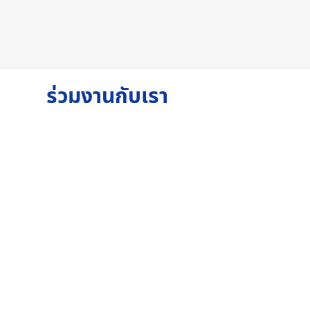
ร่วมงานกับเรา
 ตำบลโนนสูง, ตำบลหนองไผ่ อำเภอเมืองอุดรธานี หรือตำบลนาม่วง, ต