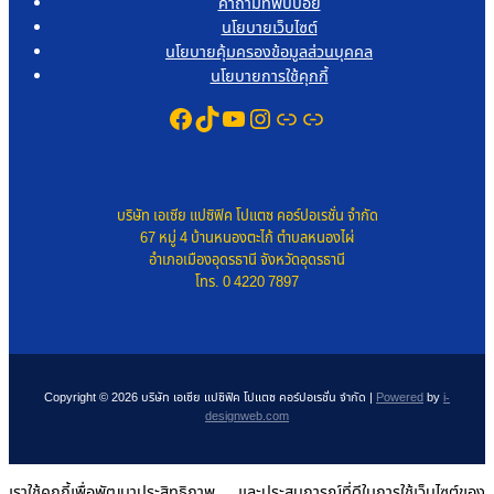
คำถามที่พบบ่อย
นโยบายเว็บไซต์
นโยบายคุ้มครองข้อมูลส่วนบุคคล
นโยบายการใช้คุกกี้
Facebook
TikTok
YouTube
Instagram
Link
Link
บริษัท เอเซีย แปซิฟิค โปแตซ คอร์ปอเรชั่น จำกัด
67 หมู่ 4 บ้านหนองตะไก้ ตำบลหนองไผ่
อำเภอเมืองอุดรธานี จังหวัดอุดรธานี
โทร. 0 4220 7897
Copyright © 2026 บริษัท เอเซีย แปซิฟิค โปแตซ คอร์ปอเรชั่น จำกัด |
Powered
by
i-
designweb.com
เราใช้คุกกี้เพื่อพัฒนาประสิทธิภาพ และประสบการณ์ที่ดีในการใช้เว็บไซต์ของ