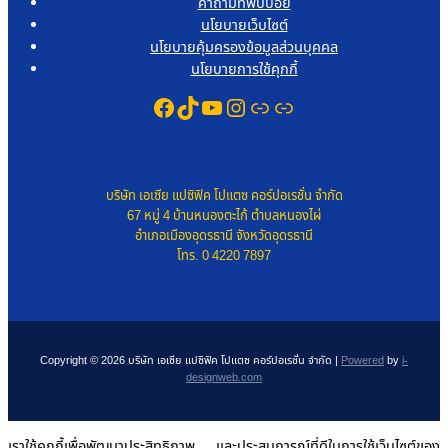
คำถามที่พบบ่อย
นโยบายเว็บไซต์
นโยบายคุ้มครองข้อมูลส่วนบุคคล
นโยบายการใช้คุกกี้
Facebook
TikTok
YouTube
Instagram
Link
Link
บริษัท เอเซีย แปซิฟิค โปแตซ คอร์ปอเรชั่น จำกัด
67 หมู่ 4 บ้านหนองตะไก้ ตำบลหนองไผ่
อำเภอเมืองอุดรธานี จังหวัดอุดรธานี
โทร. 0 4220 7897
Copyright © 2026 บริษัท เอเซีย แปซิฟิค โปแตซ คอร์ปอเรชั่น จำกัด |
Powered
by
i-
designweb.com
เราใช้คุกกี้เพื่อพัฒนาประสิทธิภาพ และประสบการณ์ที่ดีในการใช้เว็บไซต์ของ