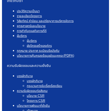
เกี่ยวกับเรา
โพแทช
ให้การ
ประวัติความเป็นมา
ต้อนรับ
รายละเอียดโครงการ
คณะ
วิสัยทัศน์ ค่านิยม และปรัชญาการบริหารจัดการ
พนักงาน
ยุทธศาสตร์และนโยบาย
การ
การกำกับดูแลกิจการที่ดี
รถไฟ
ผู้บริหาร
แห่ง
ผู้บริหาร
ประเทศไทย
ผังโครงสร้างองค์กร
ใน
กฎหมาย ประกาศ ระเบียบข้อบังคับ
โอกาส
นโยบายการคุ้มครองข้อมูลส่วนบุคคล (PDPA)
ศึกษา
ดู
ความรับผิดชอบและความยั่งยืน
งาน
บรรษัทภิบาล
บรรษัทภิบาล
กระบวนการรับเรื่องร้องเรียน
ความรับผิดชอบต่อสังคม
นโยบาย CSR
โครงการ CSR
นโยบายการพัฒนาที่ยั่งยืน
เป้าหมาย